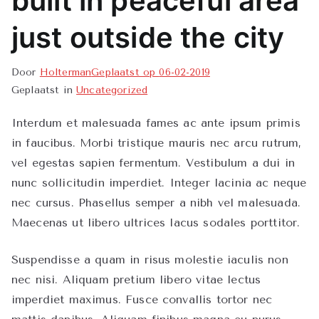
built in peaceful area
ek
just outside the city
Door
Holterman
Geplaatst op
06-02-2019
Geplaatst in
Uncategorized
Interdum et malesuada fames ac ante ipsum primis
in faucibus. Morbi tristique mauris nec arcu rutrum,
vel egestas sapien fermentum. Vestibulum a dui in
nunc sollicitudin imperdiet. Integer lacinia ac neque
nec cursus. Phasellus semper a nibh vel malesuada.
Maecenas ut libero ultrices lacus sodales porttitor.
Suspendisse a quam in risus molestie iaculis non
nec nisi. Aliquam pretium libero vitae lectus
imperdiet maximus. Fusce convallis tortor nec