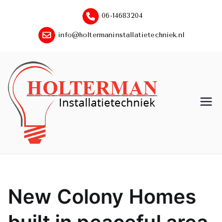
Ga
06-14683204
naar
de
info@holtermaninstallatietechniek.nl​
inhoud
Holte
rman
instal
latiet
New Colony Homes
echni